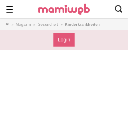
Login
⎯ Wir lieben Familie ⎯
☰
❤
Magazin
Gesundheit
Kinderkrankheiten
Login
Login
Magazin
Forum
Service
AGB & Impressum