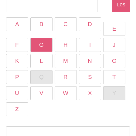
A
B
C
D
E
F
G
H
I
J
K
L
M
N
O
P
Q
R
S
T
U
V
W
X
Y
Z