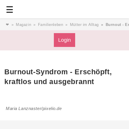
Login
⎯ Wir lieben Familie ⎯
☰
❤
Magazin
Familienleben
Mütter im Alltag
Burnout - E
Login
Login
Magazin
Burnout-Syndrom - Erschöpft,
Forum
kraftlos und ausgebrannt
Service
Maria Lanznaster/pixelio.de
AGB & Impressum