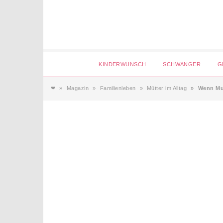
Login
KINDERWUNSCH
SCHWANGER
G
❤
Magazin
Familienleben
Mütter im Alltag
Wenn Mut
Magazin
Forum
Service
AGB & Impressum