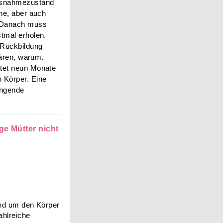
usnahmezustand
ne, aber auch
. Danach muss
tmal erholen.
 Rückbildung
lären, warum.
tet neun Monate
 Körper. Eine
engende
ge Mütter nicht
d um den Körper
ahlreiche