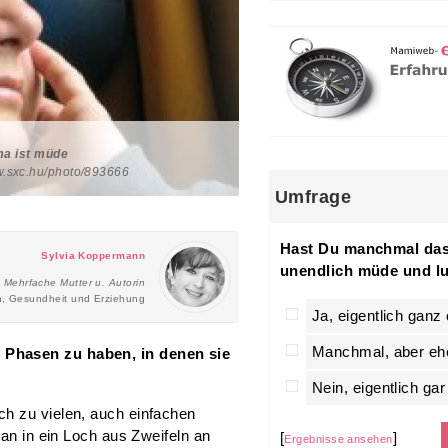
a ist müde
ww.sxc.hu/photo/893666
Umfrage
Hast Du manchmal das
Sylvia Koppermann
unendlich müde und lu
Mehrfache Mutter u. Autorin
n, Gesundheit und Erziehung
Ja, eigentlich ganz 
Manchmal, aber ehe
 Phasen zu haben, in denen sie
Nein, eigentlich gar
h zu vielen, auch einfachen
man in ein Loch aus Zweifeln an
[
]
Ergebnisse ansehen