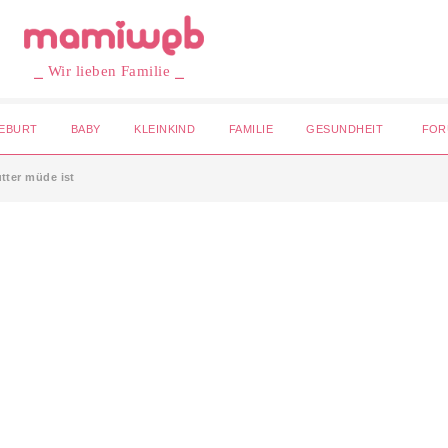
⎯ Wir lieben Familie ⎯
EBURT
BABY
KLEINKIND
FAMILIE
GESUNDHEIT
FOR
ter müde ist