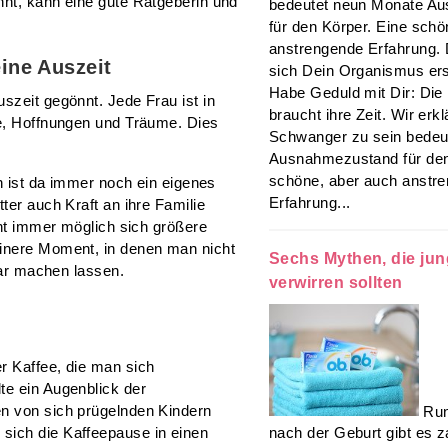
nnt, kann eine gute Ratgeberin und
bedeutet neun Monate A
für den Körper. Eine schö
anstrengende Erfahrung
ine Auszeit
sich Dein Organismus ers
Habe Geduld mit Dir: Die
szeit gegönnt. Jede Frau ist in
braucht ihre Zeit. Wir erk
se, Hoffnungen und Träume. Dies
Schwanger zu sein bedeu
Ausnahmezustand für den
schöne, aber auch anstr
ch ist da immer noch ein eigenes
Erfahrung...
ter auch Kraft an ihre Familie
cht immer möglich sich größere
einere Moment, in denen man nicht
Sechs Mythen, die jun
lbar machen lassen.
verwirren sollten
r Kaffee, die man sich
te ein Augenblick der
en von sich prügelnden Kindern
Run
sich die Kaffeepause in einen
nach der Geburt gibt es z