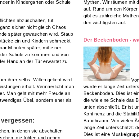
inder in Kindergarten oder Schule
Mythen. Wir räumen mit d
auf. Rund um den Körper
gibt es zahlreiche Mythe
lichten abzuschalten, tut
den wichtigsten auf.
ganz sicher nicht gleich Chaos.
tunde später gewaschen wird, Staub
Der Beckenboden - wa
elstücke ein und Kindern schmeckt
ar Minuten später, mit einer
n der Schule zu kommen und von
 der Hand an der Tür erwartet zu
Von
m ihrer selbst Willen geliebt wird
wurde er lange Zeit unter
eistungen erhält. Verinnerlicht man
Beckenboden. Dies ist ei
chter. Man geht mit mehr Freude an
die wie eine Schale das 
otwendiges Übel, sondern eher als
unten abschließt. Er ist un
Kontinenz und die Stabili
r vergessen:
Bauchraum. Von vielen Är
lange Zeit unterschätzt:
hen, in denen sie abschalten
Dies ist eine Muskelgrupp
chen, die fühlen und geben