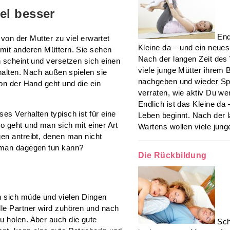
el besser
End
 von der Mutter zu viel erwartet
Kleine da – und ein neues
 mit anderen Müttern. Sie sehen
Nach der langen Zeit des
n scheint und versetzen sich einen
viele junge Mütter ihre
 halten. Nach außen spielen sie
nachgeben und wieder Sp
von der Hand geht und die ein
verraten, wie aktiv Du we
Endlich ist das Kleine da
es Verhalten typisch ist für eine
Leben beginnt. Nach der 
o geht und man sich mit einer Art
Wartens wollen viele junge
en antreibt, denen man nicht
s man dagegen tun kann?
Die Rückbildung
n sich müde und vielen Dingen
lle Partner wird zuhören und nach
u holen. Aber auch die gute
Sch