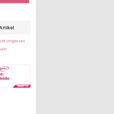
rtikel
icht vergessen
 sein