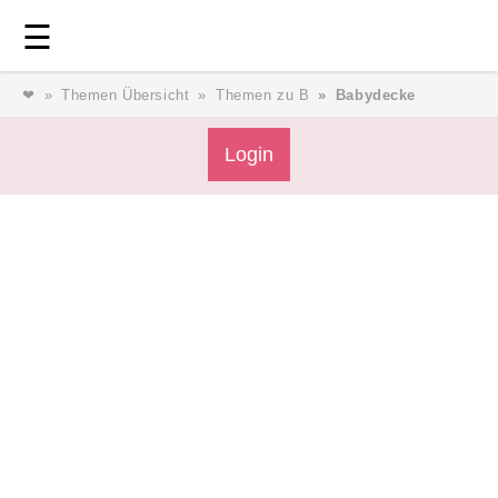
Login
⎯ Wir lieben Familie ⎯
☰
❤
Themen Übersicht
Themen zu B
Babydecke
Login
Login
Magazin
Forum
Service
AGB & Impressum