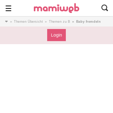
Login
⎯ Wir lieben Familie ⎯
☰
❤
Themen Übersicht
Themen zu B
Baby fremdeln
Login
Login
Magazin
Forum
Service
AGB & Impressum