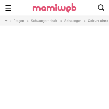
Login
⎯ Wir lieben Familie ⎯
☰
❤
Fragen
Schwangerschaft
Schwanger
Geburt ohne
Login
Magazin
Forum
Service
AGB & Impressum