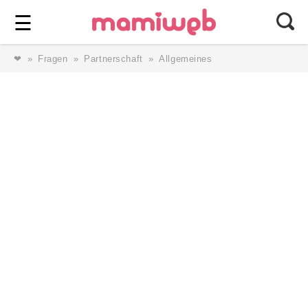
Login
⎯ Wir lieben Familie ⎯
☰
❤
Fragen
Partnerschaft
Allgemeines
Login
Magazin
Forum
Service
AGB & Impressum