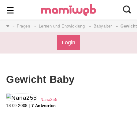
Login
⎯ Wir lieben Familie ⎯
☰
❤
Fragen
Lernen und Entwicklung
Babyalter
Gewicht
Login
Login
Magazin
Gewicht Baby
Forum
Nana255
Service
18.09.2008 |
7 Antworten
AGB & Impressum