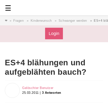
Login
⎯ Wir lieben Familie ⎯
☰
❤
Fragen
Kinderwunsch
Schwanger werden
ES+4 bl
Login
Login
Magazin
ES+4 blähungen und
Forum
aufgeblähten bauch?
Service
Gelöschter Benutzer
25.03.2011 |
3 Antworten
AGB & Impressum