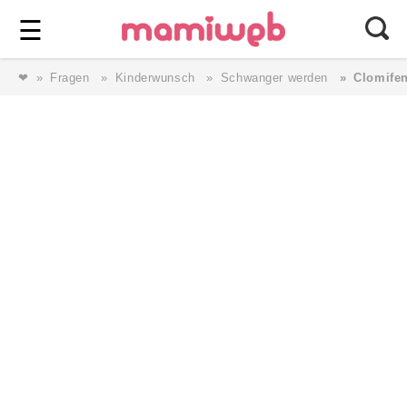
Login
⎯ Wir lieben Familie ⎯
☰
❤
Fragen
Kinderwunsch
Schwanger werden
Clomifen
Login
Magazin
Forum
Service
AGB & Impressum