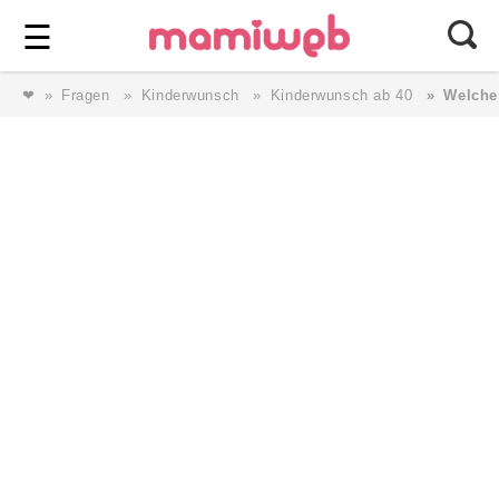
Login
⎯ Wir lieben Familie ⎯
☰
❤
Fragen
Kinderwunsch
Kinderwunsch ab 40
Welche
Login
Magazin
Forum
Service
AGB & Impressum