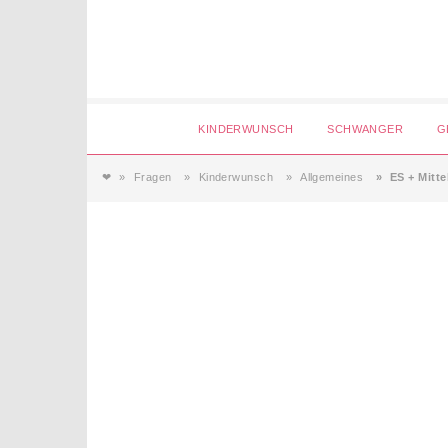
Login
KINDERWUNSCH
SCHWANGER
G
❤
Fragen
Kinderwunsch
Allgemeines
ES + Mitt
Magazin
Forum
Service
AGB & Impressum