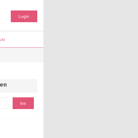
Login
UM
hen