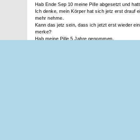
Hab Ende Sep 10 meine Pille abgesetzt und hatt
Ich denke, mein Körper hat sich jetz erst drauf ein
mehr nehme.
Kann das jetz sein, dass ich jetzt erst wieder e
merke?
Hab meine Pille 5 Jahre genommen.
Lg
Dein Kommentar
(bzw. Antwort)
Noch
3000
Zeichen möglich.
6 Antworten
[ von neu nach alt sortieren ]
ich würde lieber zum arzt gehen