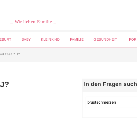
⎯ Wir lieben Familie ⎯
EBURT
BABY
KLEINKIND
FAMILIE
GESUNDHEIT
FOR
it fast 7 J?
In den Fragen suc