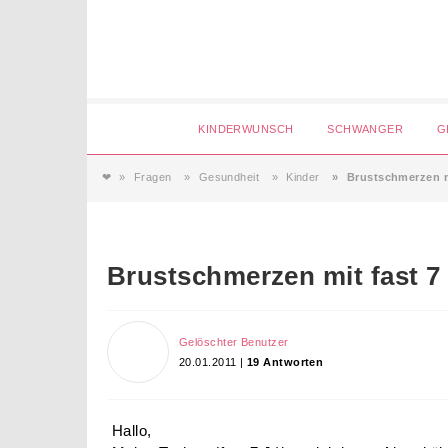
Login
KINDERWUNSCH
SCHWANGER
G
❤
Fragen
Gesundheit
Kinder
Brustschmerzen m
Magazin
Forum
Service
AGB & Impressum