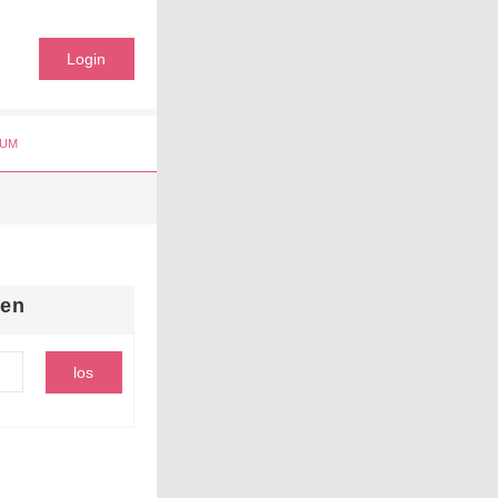
Login
UM
hen