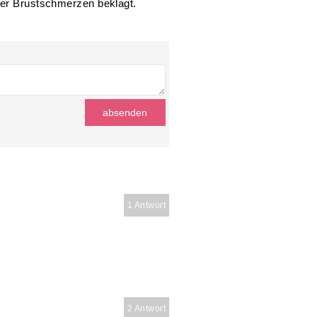
 J?
ber Brustschmerzen beklagt.