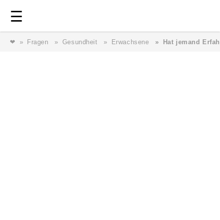
Login
⎯ Wir lieben Familie ⎯
☰
❤
Fragen
Gesundheit
Erwachsene
Hat jemand Erfa
Login
Magazin
Forum
Service
AGB & Impressum