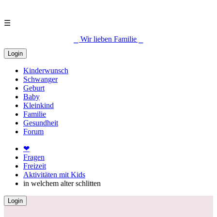
☰
⎯ Wir lieben Familie ⎯
Login
Kinderwunsch
Schwanger
Geburt
Baby
Kleinkind
Familie
Gesundheit
Forum
❤
Fragen
Freizeit
Aktivitäten mit Kids
in welchem alter schlitten
Login