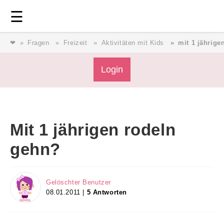
Login
⎯ Wir lieben Familie ⎯
☰
❤
Fragen
Freizeit
Aktivitäten mit Kids
mit 1 jährige
Login
Login
Magazin
Mit 1 jährigen rodeln
Forum
gehn?
Service
Gelöschter Benutzer
08.01.2011 |
5 Antworten
AGB & Impressum