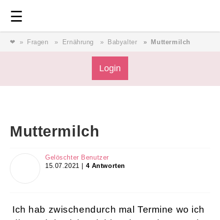
Login
⎯ Wir lieben Familie ⎯
☰
❤
Fragen
Ernährung
Babyalter
Muttermilch
Login
Login
Magazin
Muttermilch
Forum
Gelöschter Benutzer
15.07.2021 |
4 Antworten
Service
AGB & Impressum
Ich hab zwischendurch mal Termine wo ich