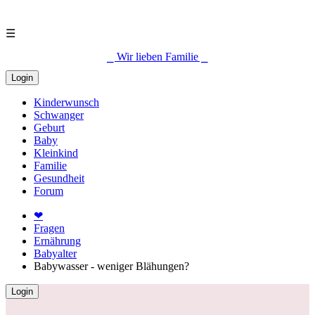
☰
⎯ Wir lieben Familie ⎯
Login
Kinderwunsch
Schwanger
Geburt
Baby
Kleinkind
Familie
Gesundheit
Forum
❤
Fragen
Ernährung
Babyalter
Babywasser - weniger Blähungen?
Login