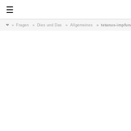
Login
⎯ Wir lieben Familie ⎯
☰
❤
Fragen
Dies und Das
Allgemeines
tetanus-impfun
Login
Magazin
Forum
Service
AGB & Impressum