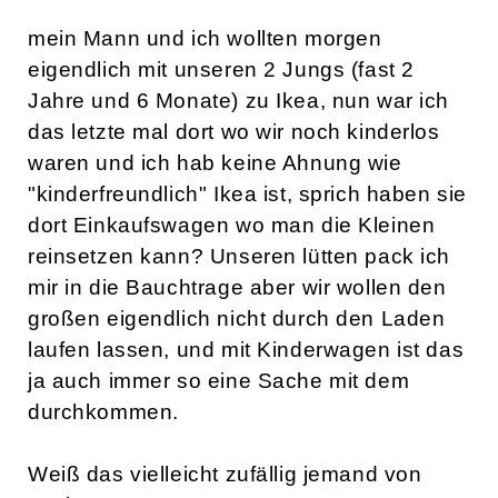
Login
Ikea, Einkaufswagen für
Kinder?
Blue83
28.05.2010 |
8 Antworten
Hallo Mami's