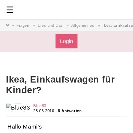
Login
⎯ Wir lieben Familie ⎯
☰
❤
Fragen
Dies und Das
Allgemeines
Ikea, Einkaufs
Login
Magazin
Forum
Service
AGB & Impressum