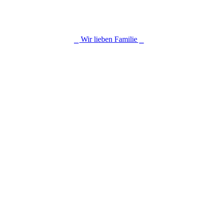
⎯ Wir lieben Familie ⎯