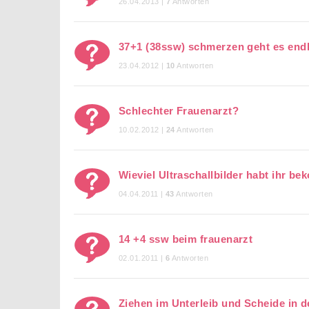
26.04.2013 |
7
Antworten
37+1 (38ssw) schmerzen geht es endl
23.04.2012 |
10
Antworten
Schlechter Frauenarzt?
10.02.2012 |
24
Antworten
Wieviel Ultraschallbilder habt ihr 
04.04.2011 |
43
Antworten
14 +4 ssw beim frauenarzt
02.01.2011 |
6
Antworten
Ziehen im Unterleib und Scheide in 