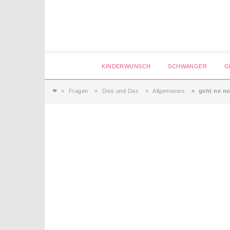
Login
KINDERWUNSCH
SCHWANGER
G
❤
Fragen
Dies und Das
Allgemeines
geht ne no
Magazin
Forum
Service
AGB & Impressum