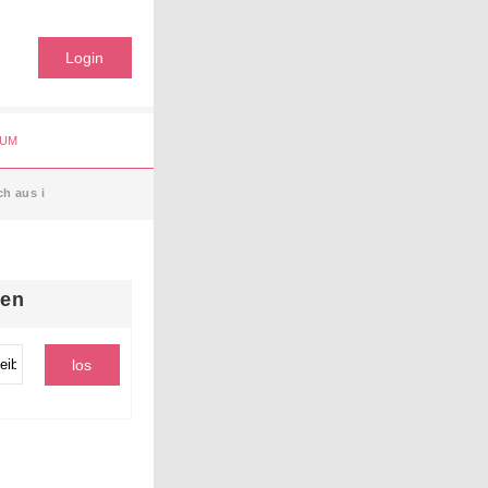
Login
UM
ch aus i
hen