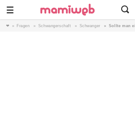
Login
⎯ Wir lieben Familie ⎯
☰
❤
Fragen
Schwangerschaft
Schwanger
Sollte man e
Login
Magazin
Forum
Service
AGB & Impressum