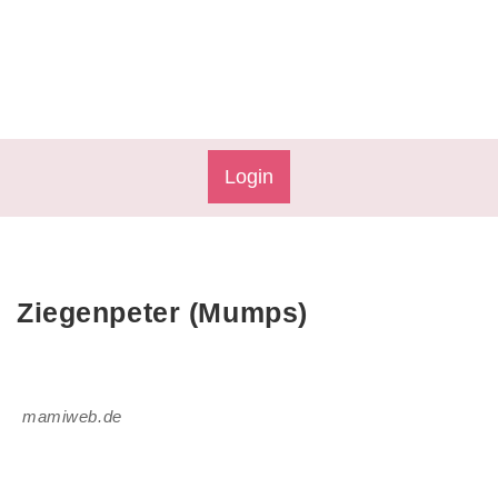
Login
Ziegenpeter (Mumps)
mamiweb.de