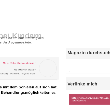
bei Kindern
 es sich um eine Störung des
ts der Augenmuskeln.
Magazin durchsuc
Mag. Reka Schausberger
Mehrfache Mutter
iehung, Familie, Psychologie
Verlinke mich
 mit dem Schielen auf sich hat,
e Behandlungsmöglichkeiten es