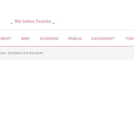
⎯ Wir lieben Familie ⎯
EBURT
BABY
KLEINKIND
FAMILIE
GESUNDHEIT
FOR
mus: Schielen bei Kindern