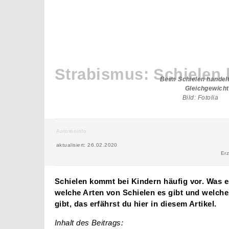
Strabismus: Schielen 
Beim Schielen handelt
Gleichgewich
Bild: Fotolia
Autoreninfo
aktualisiert: 26.02.2020
Erz
Schielen kommt bei Kindern häufig vor. Was es
welche Arten von Schielen es gibt und welch
gibt, das erfährst du hier in diesem Artikel.
Inhalt des Beitrags: