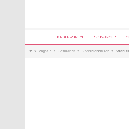
Login
KINDERWUNSCH
SCHWANGER
G
❤
Magazin
Gesundheit
Kinderkrankheiten
Strabis
Magazin
Forum
Service
AGB & Impressum