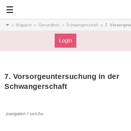
Login
⎯ Wir lieben Familie ⎯
☰
❤
Magazin
Gesundheit
Schwangerschaft
7. Vorsorgeu
Login
Login
Magazin
7. Vorsorgeuntersuchung in der
Forum
Schwangerschaft
Service
jvangalen / sxn.hu
AGB & Impressum