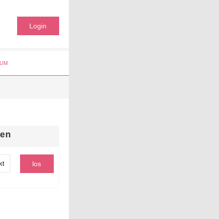
Login
UM
hen