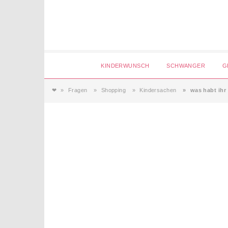
Login
KINDERWUNSCH
SCHWANGER
G
❤
Fragen
Shopping
Kindersachen
was habt ihr
Magazin
Forum
Service
AGB & Impressum