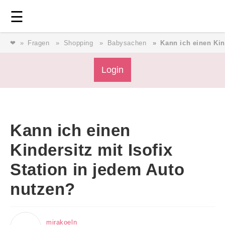
Login
⎯ Wir lieben Familie ⎯
☰
❤
Fragen
Shopping
Babysachen
Kann ich einen Kin
Login
Login
Magazin
Kann ich einen
Forum
Kindersitz mit Isofix
Station in jedem Auto
Service
nutzen?
AGB & Impressum
mirakoeln