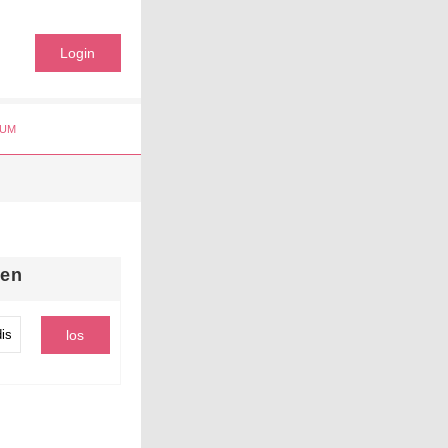
Login
UM
hen