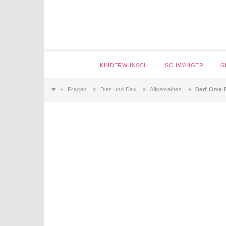
Login
KINDERWUNSCH
SCHWANGER
G
❤
Fragen
Dies und Das
Allgemeines
Darf Oma B
Magazin
Forum
Service
AGB & Impressum