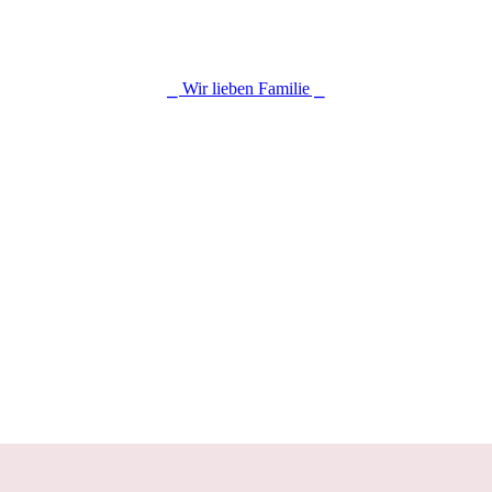
⎯ Wir lieben Familie ⎯