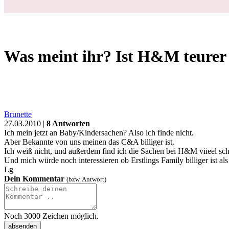
Schwanger
Geburt
Baby
Kleinkind
Familie
Gesundheit
Forum
❤
Fragen
Shopping
Babysachen
Was meint ihr? Ist H&M teurer als C&A?
Login
Was meint ihr? Ist H&M teurer