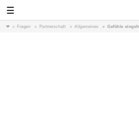
Login
⎯ Wir lieben Familie ⎯
☰
❤
Fragen
Partnerschaft
Allgemeines
Gefühle eingef
Login
Magazin
Forum
Service
AGB & Impressum