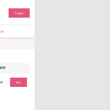
Login
UM
hen