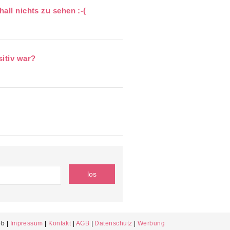
hall nichts zu sehen :-(
sitiv war?
b |
Impressum
|
Kontakt
|
AGB
|
Datenschutz
|
Werbung