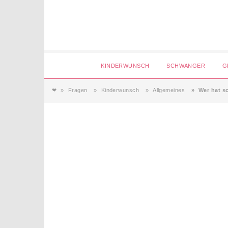
Login
KINDERWUNSCH
SCHWANGER
G
❤
Fragen
Kinderwunsch
Allgemeines
Wer hat s
Magazin
Forum
Service
AGB & Impressum