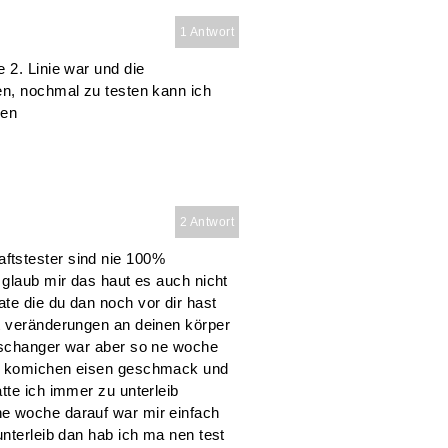
1 Antwort
 2. Linie war und die
en, nochmal zu testen kann ich
men
2 Antwort
ftstester sind nie 100%
 glaub mir das haut es auch nicht
te die du dan noch vor dir hast
t veränderungen an deinen körper
h schanger war aber so ne woche
en komichen eisen geschmack und
tte ich immer zu unterleib
e woche darauf war mir einfach
unterleib dan hab ich ma nen test