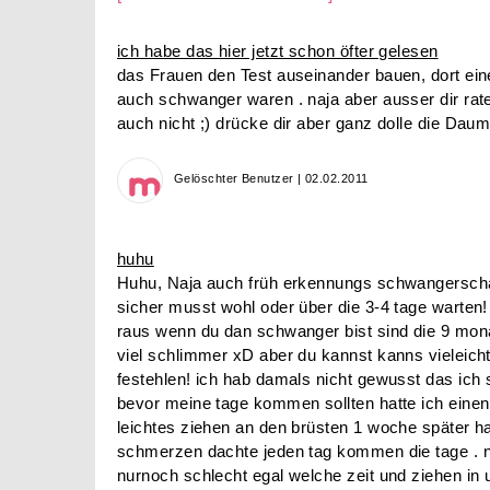
ich habe das hier jetzt schon öfter gelesen
das Frauen den Test auseinander bauen, dort eine
auch schwanger waren . naja aber ausser dir rat
auch nicht ;) drücke dir aber ganz dolle die Dau
Gelöschter Benutzer | 02.02.2011
huhu
Huhu, Naja auch früh erkennungs schwangerscha
sicher musst wohl oder über die 3-4 tage warten!
raus wenn du dan schwanger bist sind die 9 mona
viel schlimmer xD aber du kannst kanns vieleich
festehlen! ich hab damals nicht gewusst das ic
bevor meine tage kommen sollten hatte ich ein
leichtes ziehen an den brüsten 1 woche später ha
schmerzen dachte jeden tag kommen die tage . n
nurnoch schlecht egal welche zeit und ziehen in 