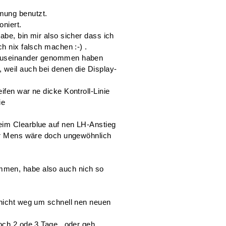
mung benutzt.
oniert.
abe, bin mir also sicher dass ich
ch nix falsch machen :-) .
 auseinander genommen haben
 weil auch bei denen die Display-
ifen war ne dicke Kontroll-Linie
ie
eim Clearblue auf nen LH-Anstieg
der Mens wäre doch ungewöhnlich
mmen, habe also auch nich so
 nicht weg um schnell nen neuen
och 2 ode 3 Tage ..oder geh