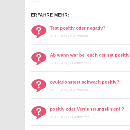
ERFAHRE MEHR:
Test positiv oder negativ?
22.12.2020 |
2
Antworten
Ab wann war bei euch der sst positi
17.12.2015 |
11
Antworten
ovulationstest schwach positiv?!
07.05.2014 |
9
Antworten
positiv oder Verdunstungslinien! ?
21.12.2013 |
11
Antworten