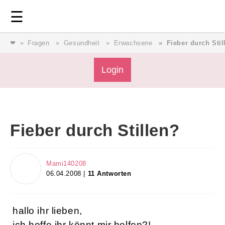
Login
⎯ Wir lieben Familie ⎯
☰
❤
Fragen
Gesundheit
Erwachsene
Fieber durch Stil
Login
Login
Magazin
Fieber durch Stillen?
Forum
Mami140208
Service
06.04.2008 |
11 Antworten
AGB & Impressum