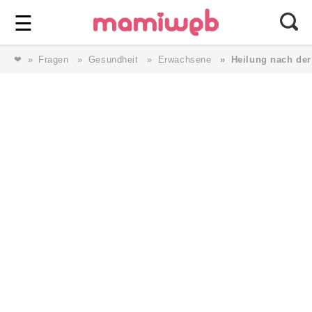
Login
⎯ Wir lieben Familie ⎯
☰
❤
Fragen
Gesundheit
Erwachsene
Heilung nach der
Login
Magazin
Forum
Service
AGB & Impressum