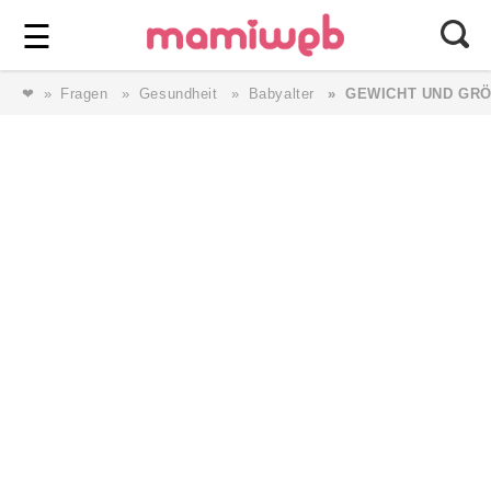
Login
⎯ Wir lieben Familie ⎯
☰
❤
Fragen
Gesundheit
Babyalter
GEWICHT UND GR
Login
Magazin
Forum
Service
AGB & Impressum