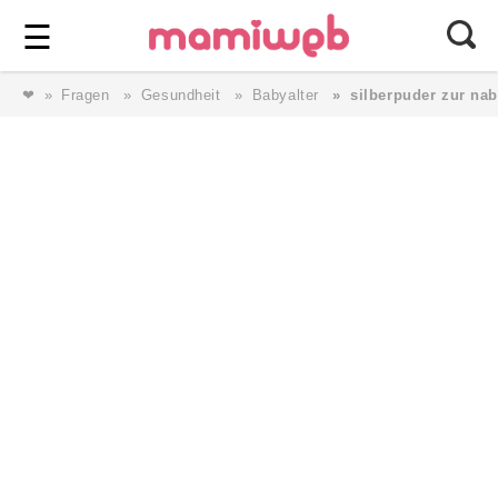
Login
⎯ Wir lieben Familie ⎯
☰
❤
Fragen
Gesundheit
Babyalter
silberpuder zur nab
Login
Magazin
Forum
Service
AGB & Impressum