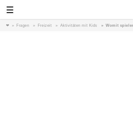
Login
⎯ Wir lieben Familie ⎯
☰
❤
Fragen
Freizeit
Aktivitäten mit Kids
Womit spiele
Login
Magazin
Forum
Service
AGB & Impressum