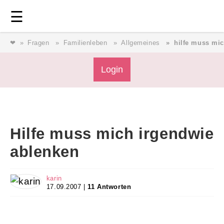
Login
⎯ Wir lieben Familie ⎯
☰
❤
Fragen
Familienleben
Allgemeines
hilfe muss mi
Login
Login
Magazin
Hilfe muss mich irgendwie
Forum
ablenken
Service
karin
17.09.2007 |
11 Antworten
AGB & Impressum