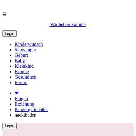
☰
⎯ Wir lieben Familie ⎯
Login
Kinderwunsch
Schwanger
Geburt
Baby
Kleinkind
Familie
Gesundheit
Forum
❤
Fragen
Erziehung
Kindergartenalter
nacktbaden
Login