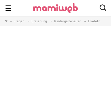
Login
⎯ Wir lieben Familie ⎯
☰
❤
Fragen
Erziehung
Kindergartenalter
Trödeln
Login
Magazin
Forum
Service
AGB & Impressum