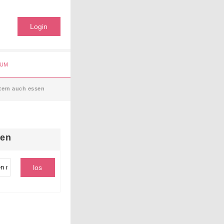
Login
UM
ltern auch essen
hen