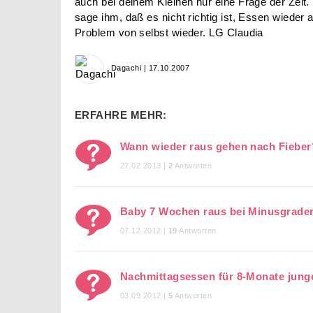
auch bei deinem Kleinen nur eine Frage der Zeit.
sage ihm, daß es nicht richtig ist, Essen wieder
Problem von selbst wieder. LG Claudia
Dagachi | 17.10.2007
ERFAHRE MEHR:
Wann wieder raus gehen nach Fieber
27.02.2013 |
2
Antworten
Baby 7 Wochen raus bei Minusgrade
07.12.2012 |
19
Antworten
Nachmittagsessen für 8-Monate jung
03.09.2012 |
5
Antworten