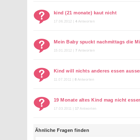
kind (21 monate) kaut nicht
17.06.2012 |
4
Antworten
Mein Baby spuckt nachmittags die M
15.01.2012 |
7
Antworten
Kind will nichts anderes essen auss
11.07.2011 |
8
Antworten
19 Monate altes Kind mag nicht esse
17.03.2011 |
17
Antworten
Ähnliche Fragen finden