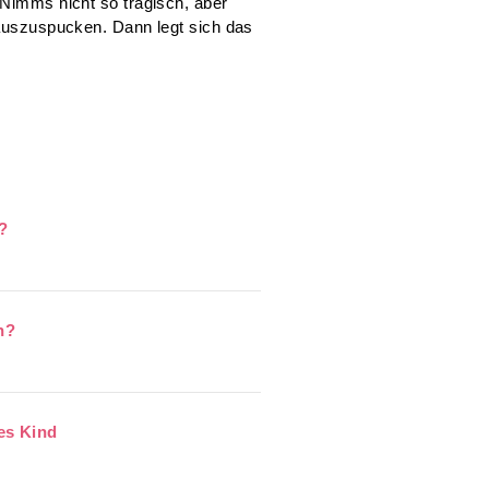
 Nimms nicht so tragisch, aber
 auszuspucken. Dann legt sich das
?
n?
es Kind