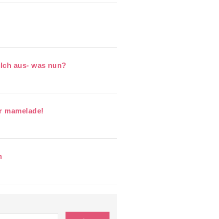
ilch aus- was nun?
er mamelade!
n