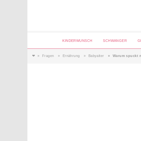
Login
KINDERWUNSCH
SCHWANGER
G
❤
Fragen
Ernährung
Babyalter
Warum spuckt me
Magazin
Forum
Service
AGB & Impressum