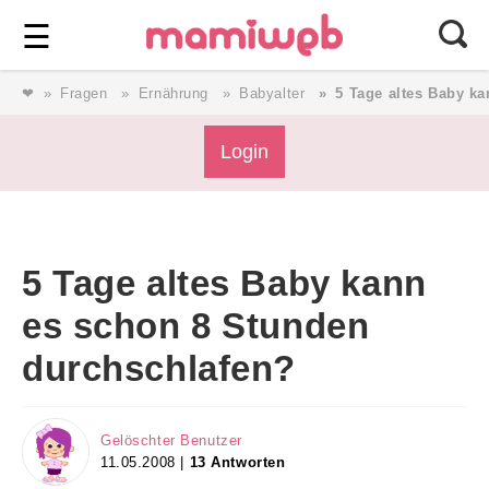
Login
⎯ Wir lieben Familie ⎯
☰
❤
Fragen
Ernährung
Babyalter
5 Tage altes Baby k
Login
Login
Magazin
5 Tage altes Baby kann
Forum
es schon 8 Stunden
durchschlafen?
Service
AGB & Impressum
Gelöschter Benutzer
11.05.2008 |
13 Antworten