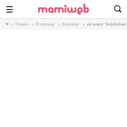
Login
⎯ Wir lieben Familie ⎯
☰
❤
Fragen
Ernährung
Babyalter
ab wann "bröckchen
Login
Magazin
Forum
Service
AGB & Impressum