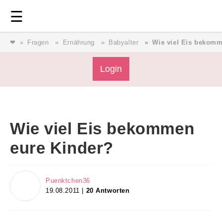
Login
⎯ Wir lieben Familie ⎯
☰
❤
Fragen
Ernährung
Babyalter
Wie viel Eis bekomm
Login
Login
Magazin
Wie viel Eis bekommen
Forum
eure Kinder?
Service
Puenktchen36
19.08.2011 |
20 Antworten
AGB & Impressum