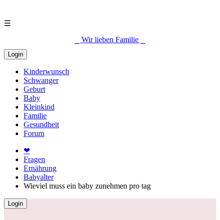
☰
⎯ Wir lieben Familie ⎯
Login
Kinderwunsch
Schwanger
Geburt
Baby
Kleinkind
Familie
Gesundheit
Forum
❤
Fragen
Ernährung
Babyalter
Wieviel muss ein baby zunehmen pro tag