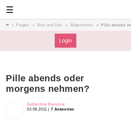
Login
⎯ Wir lieben Familie ⎯
☰
❤
Fragen
Dies und Das
Allgemeines
Pille abends 
Login
Login
Magazin
Pille abends oder
Forum
morgens nehmen?
Service
Gelöschter Benutzer
03.09.2011 |
7 Antworten
AGB & Impressum