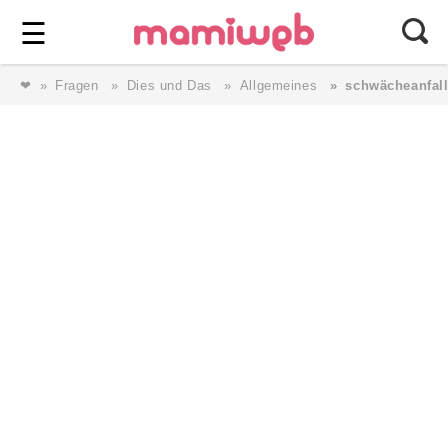
Login
⎯ Wir lieben Familie ⎯
☰
❤
Fragen
Dies und Das
Allgemeines
schwächeanfall
Login
Magazin
Forum
Service
AGB & Impressum