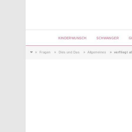
Login
KINDERWUNSCH
SCHWANGER
G
❤
Fragen
Dies und Das
Allgemeines
verfliegt 
Magazin
Forum
Service
AGB & Impressum