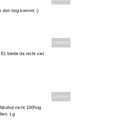
r den teig kommt :)
3 Antwort
EL bleibt da nicht viel
4 Antwort
lkohol nicht 100%ig
lten. Lg