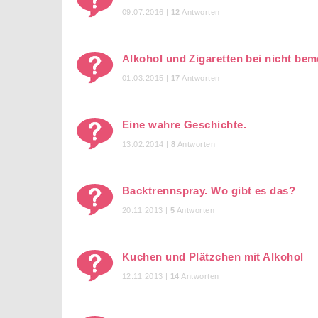
09.07.2016 |
12
Antworten
Alkohol und Zigaretten bei nicht be
01.03.2015 |
17
Antworten
Eine wahre Geschichte.
13.02.2014 |
8
Antworten
Backtrennspray. Wo gibt es das?
20.11.2013 |
5
Antworten
Kuchen und Plätzchen mit Alkohol
12.11.2013 |
14
Antworten