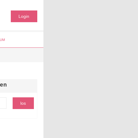
Login
UM
hen