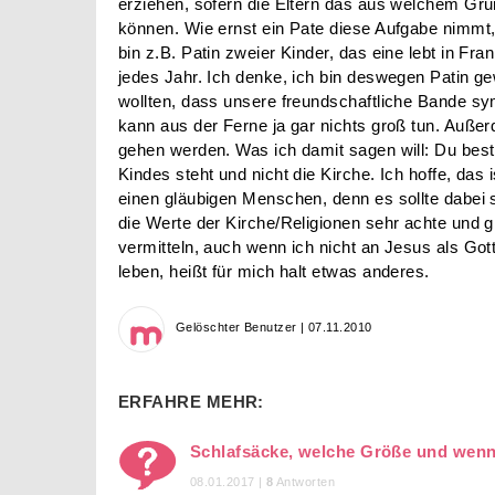
erziehen, sofern die Eltern das aus welchem Gr
können. Wie ernst ein Pate diese Aufgabe nimmt, 
bin z.B. Patin zweier Kinder, das eine lebt in Fra
jedes Jahr. Ich denke, ich bin deswegen Patin ge
wollten, dass unsere freundschaftliche Bande sym
kann aus der Ferne ja gar nichts groß tun. Auße
gehen werden. Was ich damit sagen will: Du best
Kindes steht und nicht die Kirche. Ich hoffe, das i
einen gläubigen Menschen, denn es sollte dabei 
die Werte der Kirche/Religionen sehr achte und g
vermitteln, auch wenn ich nicht an Jesus als Gott
leben, heißt für mich halt etwas anderes.
Gelöschter Benutzer | 07.11.2010
ERFAHRE MEHR:
Schlafsäcke, welche Größe und wenn 
08.01.2017 |
8
Antworten