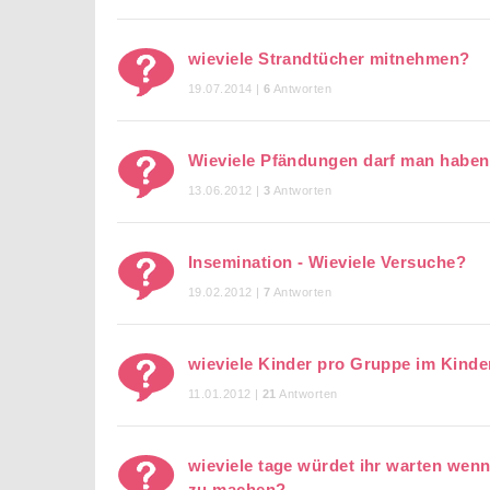
wieviele Strandtücher mitnehmen?
19.07.2014 |
6
Antworten
Wieviele Pfändungen darf man habe
13.06.2012 |
3
Antworten
Insemination - Wieviele Versuche?
19.02.2012 |
7
Antworten
wieviele Kinder pro Gruppe im Kinde
11.01.2012 |
21
Antworten
wieviele tage würdet ihr warten wenn 
zu machen?