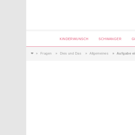
Login
KINDERWUNSCH
SCHWANGER
G
❤
Fragen
Dies und Das
Allgemeines
Aufgabe ei
Magazin
Forum
Service
AGB & Impressum