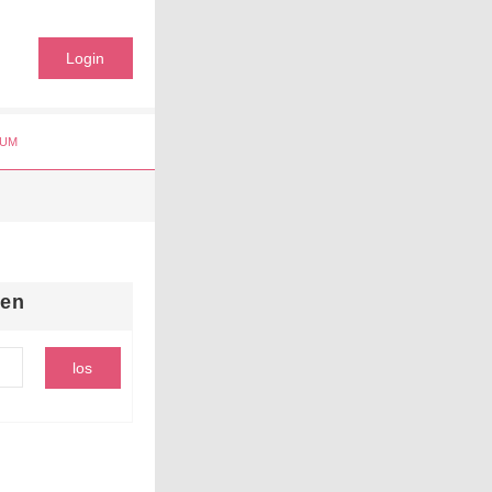
Login
UM
hen