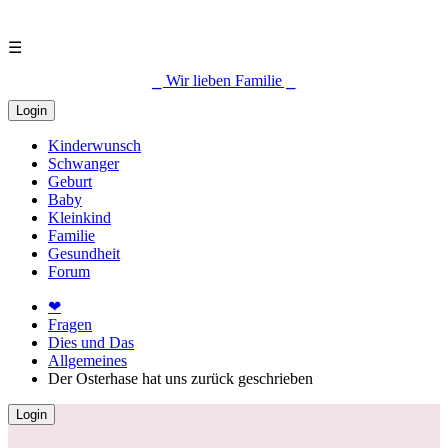
☰
⎯ Wir lieben Familie ⎯
Login
Kinderwunsch
Schwanger
Geburt
Baby
Kleinkind
Familie
Gesundheit
Forum
❤
Fragen
Dies und Das
Allgemeines
Der Osterhase hat uns zurück geschrieben
Login